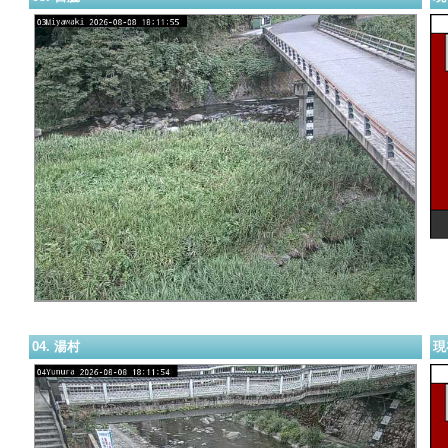
04. 湯村
現