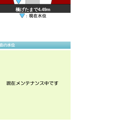
橋げたまで4.49m
在の水位