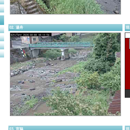
02. 湯舟
現
03. 宮脇
現