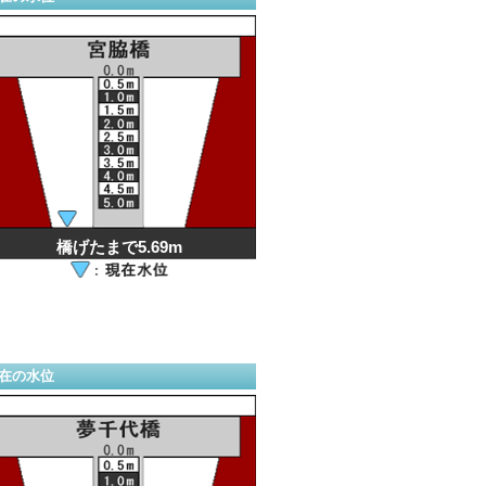
橋げたまで5.69m
在の水位