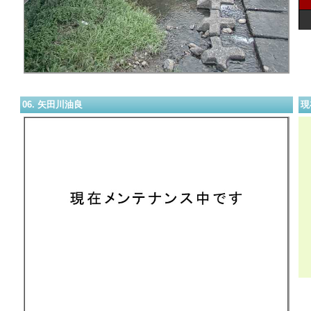
06. 矢田川油良
現