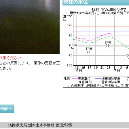
現在の水位
利用ください。
などの原因により、 画像の更新が正
ださい。
ラ画面へ
淡路県民局 洲本土木事務所 管理第2課