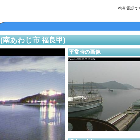
携帯電話で
南あわじ市 福良甲)
平常時の画像