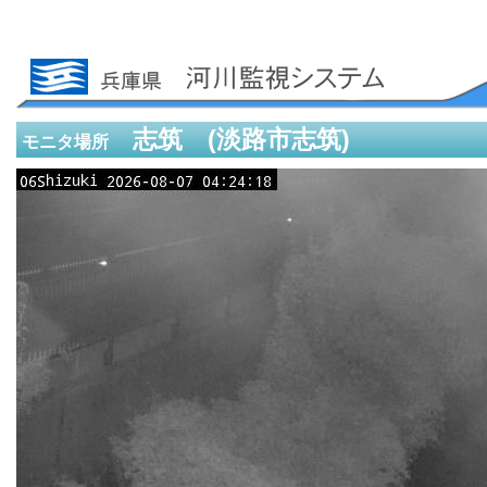
志筑 (淡路市志筑)
モニタ場所