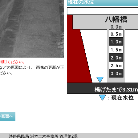
現在の水位
利用ください。
などの原因により、 画像の更新が正
ださい。
橋げたまで3.31m
ラ画面へ
淡路県民局 洲本土木事務所 管理第2課