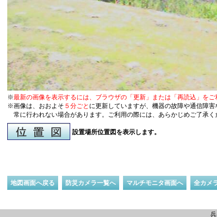
※
最新の画像を表示するには、ブラウザの「更新」または「再読込」をご
※画像は、おおよそ
５分ごと
に更新していますが、機器の故障や通信障害
常に行われない場合があります。ご利用の際には、あらかじめご了承く
設置場所位置図を表示します。
地図画面へ戻る
防災カメラ一覧へ
マルチモニタ画面へ
全カメ
兵