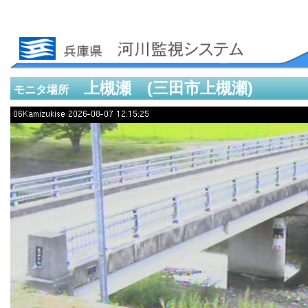
上槻瀬 (三田市上槻瀬)
モニタ場所