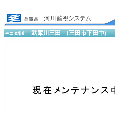
武庫川三田 (三田市下田中)
モニタ場所