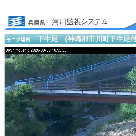
下牛尾 (神崎郡市川町下牛尾付
モニタ場所