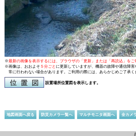
※
最新の画像を表示するには、ブラウザの「更新」または「再読込」をご
※画像は、おおよそ
５分ごと
に更新していますが、機器の故障や通信障害
常に行われない場合があります。ご利用の際には、あらかじめご了承く
設置場所位置図を表示します。
地図画面へ戻る
防災カメラ一覧へ
マルチモニタ画面へ
全カメ