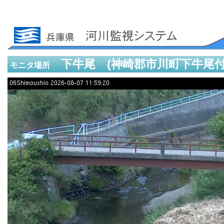
下牛尾 (神崎郡市川町下牛尾付
モニタ場所