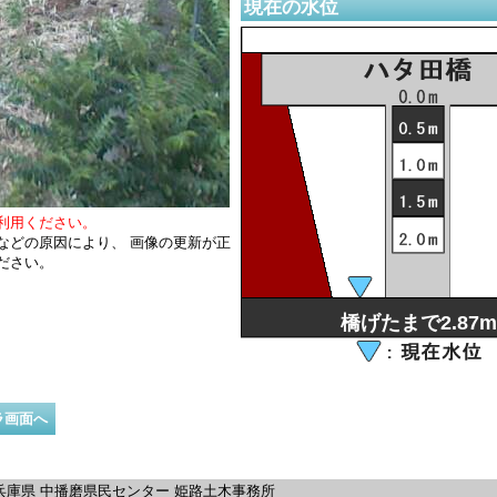
現在の水位
利用ください。
などの原因により、 画像の更新が正
ださい。
橋げたまで2.87m
ラ画面へ
兵庫県 中播磨県民センター 姫路土木事務所