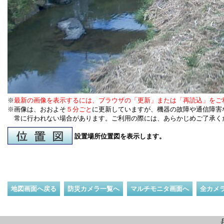
※
最新の画像を表示するには、ブラウザの「更新」または「再読込」をご
※画像は、おおよそ
５分ごと
に更新していますが、機器の故障や通信障害
常に行われない場合があります。ご利用の際には、あらかじめご了承く
設置場所位置図を表示します。
地図画面へ戻る
防災カメラ一覧へ
マルチモニタ画面へ
全カメ