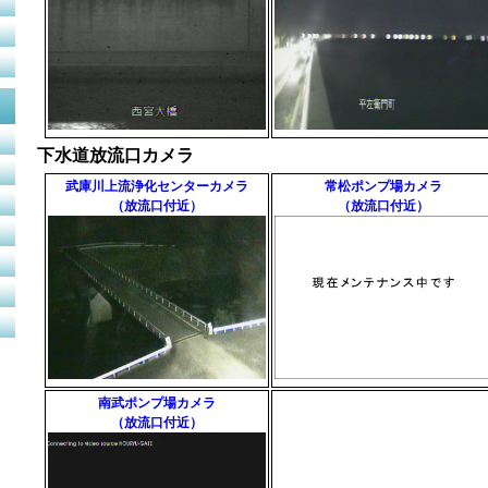
下水道放流口カメラ
武庫川上流浄化センターカメラ
常松ポンプ場カメラ
（放流口付近）
（放流口付近）
南武ポンプ場カメラ
（放流口付近）