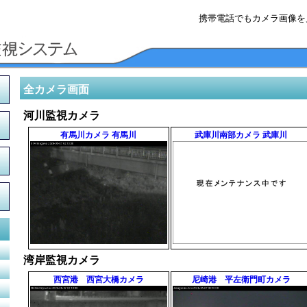
携帯電話でもカメラ画像を
全カメラ画面
河川監視カメラ
有馬川カメラ 有馬川
武庫川南部カメラ 武庫川
湾岸監視カメラ
西宮港 西宮大橋カメラ
尼崎港 平左衛門町カメラ