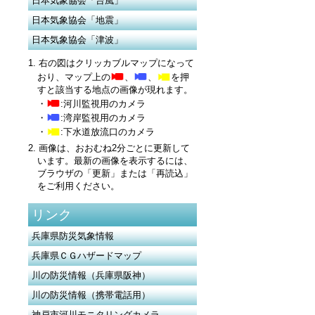
日本気象協会「台風」
日本気象協会「地震」
日本気象協会「津波」
1. 右の図はクリッカブルマップになって
おり、マップ上の
、
、
を押
すと該当する地点の画像が現れます。
・
:河川監視用のカメラ
・
:湾岸監視用のカメラ
・
:下水道放流口のカメラ
2. 画像は、おおむね2分ごとに更新して
います。最新の画像を表示するには、
ブラウザの「更新」または「再読込」
をご利用ください。
リンク
兵庫県防災気象情報
兵庫県ＣＧハザードマップ
川の防災情報（兵庫県阪神）
川の防災情報（携帯電話用）
神戸市河川モニタリングカメラ