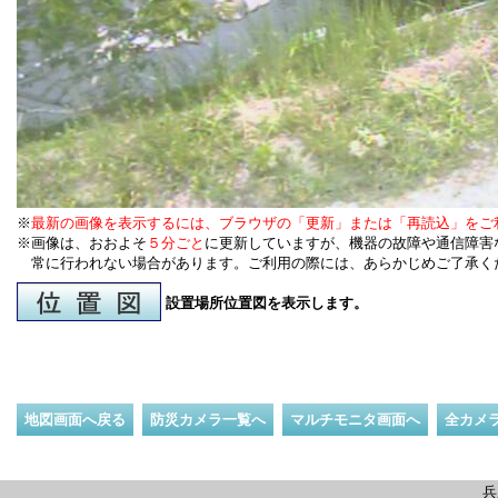
※
最新の画像を表示するには、ブラウザの「更新」または「再読込」をご
※画像は、おおよそ
５分ごと
に更新していますが、機器の故障や通信障害
常に行われない場合があります。ご利用の際には、あらかじめご了承く
設置場所位置図を表示します。
地図画面へ戻る
防災カメラ一覧へ
マルチモニタ画面へ
全カメ
兵