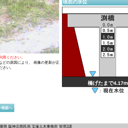
現在の水位
利用ください。
などの原因により、 画像の更新が正
ださい。
橋げたまで4.17m
ラ画面へ
庫県 阪神北県民局 宝塚土木事務所 管理2課