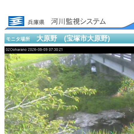
大原野 (宝塚市大原野)
モニタ場所