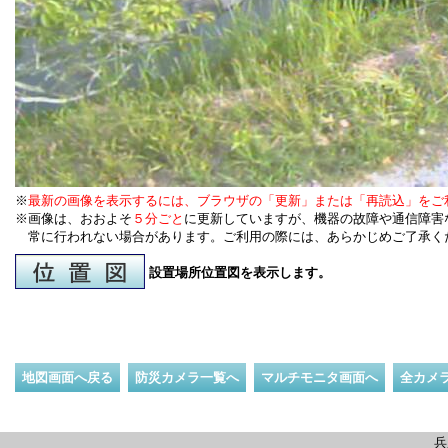
※
最新の画像を表示するには、ブラウザの「更新」または「再読込」をご
※画像は、おおよそ
５分ごと
に更新していますが、機器の故障や通信障害
常に行われない場合があります。ご利用の際には、あらかじめご了承く
設置場所位置図を表示します。
地図画面へ戻る
防災カメラ一覧へ
マルチモニタ画面へ
全カメ
兵