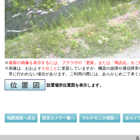
※
最新の画像を表示するには、ブラウザの「更新」または「再読込」をご
※画像は、おおよそ
５分ごと
に更新していますが、機器の故障や通信障害
常に行われない場合があります。ご利用の際には、あらかじめご了承く
設置場所位置図を表示します。
地図画面へ戻る
防災カメラ一覧へ
マルチモニタ画面へ
全カメ
兵